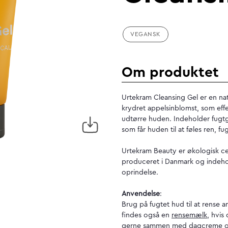
VEGANSK
Om produktet
Urtekram Cleansing Gel er en natu
krydret appelsinblomst, som eff
udtørre huden. Indeholder fugtg
som får huden til at føles ren, fu
Urtekram Beauty er økologisk ce
produceret i Danmark og indeho
oprindelse.
Anvendelse
:
Brug på fugtet hud til at rense 
findes også en
rensemælk
, hvis
gerne sammen med
dagcreme