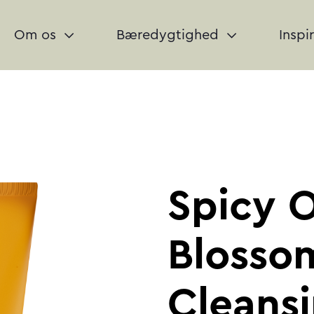
Om os
Bæredygtighed
Inspi
Spicy 
Blosso
Cleans