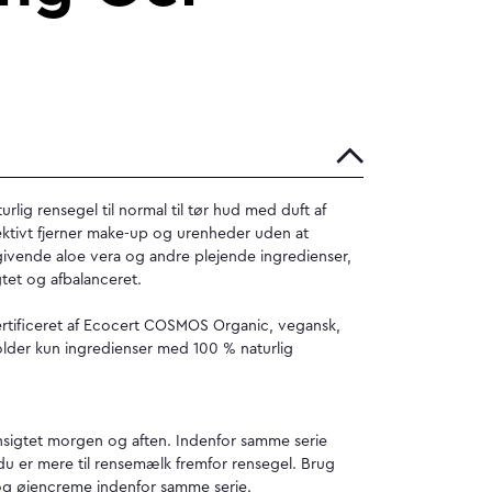
rlig rensegel til normal til tør hud med duft af
ektivt fjerner make-up og urenheder uden at
ivende aloe vera og andre plejende ingredienser,
gtet og afbalanceret.
rtificeret af Ecocert COSMOS Organic, vegansk,
lder kun ingredienser med 100 % naturlig
ansigtet morgen og aften. Indenfor samme serie
 du er mere til rensemælk fremfor rensegel. Brug
og
øjencreme
indenfor samme serie.