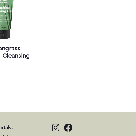
ongrass
g Cleansing
ntakt