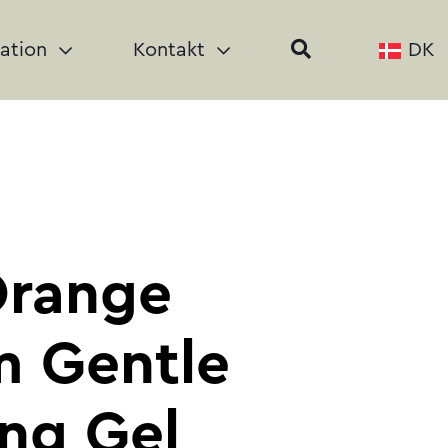
ration
Kontakt
DK
Orange
m Gentle
ing Gel