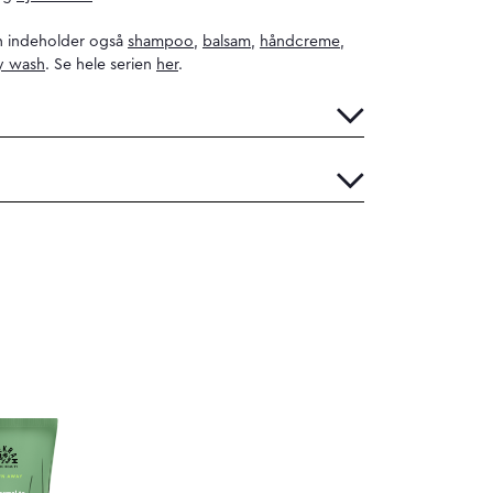
n indeholder også
shampoo
,
balsam
,
håndcreme
,
y wash
. Se hele serien
her
.