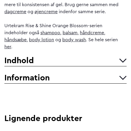
mere til konsistensen af gel. Brug gerne sammen med
dagcreme
og
øjencreme
indenfor samme serie.
Urtekram Rise & Shine Orange Blossom-serien
indeholder også
shampoo
,
balsam
,
håndcreme
,
håndsæbe
,
body lotion
og
body wash
. Se hele serien
her
.
Indhold
Information
Lignende produkter