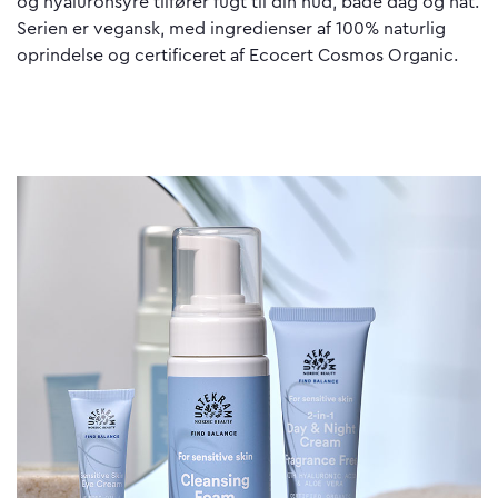
og hyaluronsyre tilfører fugt til din hud, både dag og nat.
Serien er vegansk, med ingredienser af 100% naturlig
oprindelse og certificeret af Ecocert Cosmos Organic.