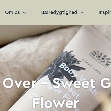
Om os
Bæredygtighed
Inspi
t Over - Sweet G
Flower