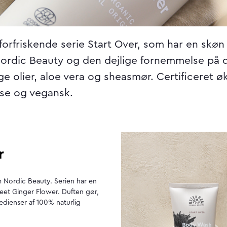
orfriskende serie Start Over, som har en skøn 
rdic Beauty og den dejlige fornemmelse på d
ge olier, aloe vera og sheasmør. Certificeret 
lse og vegansk.
r
 Nordic Beauty. Serien har en
weet Ginger Flower. Duften gør,
edienser af 100% naturlig