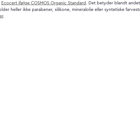
f
Ecocert ifølge COSMOS Organic Standard
. Det betyder blandt andet
er heller ikke parabener, silikone, mineralolie eller syntetiske farvest
er
.