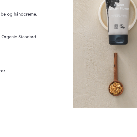
sæbe og håndcreme.
os Organic Standard
rør