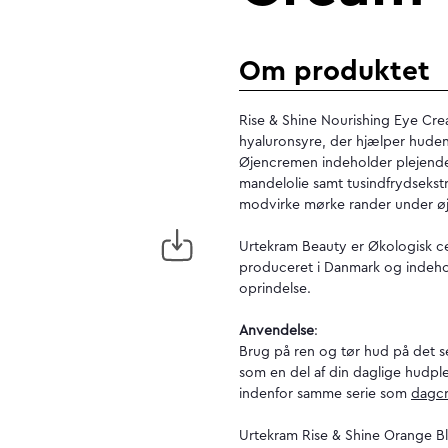
Om produktet
Rise & Shine Nourishing Eye Cr
hyaluronsyre, der hjælper huden 
Øjencremen indeholder plejende
mandelolie samt tusindfrydseks
modvirke mørke rander under ø
Urtekram Beauty er Økologisk c
produceret i Danmark og indeho
oprindelse.
Anvendelse
:
Brug på ren og tør hud på det 
som en del af din daglige hudp
indenfor samme serie som
dagc
Urtekram Rise & Shine Orange B