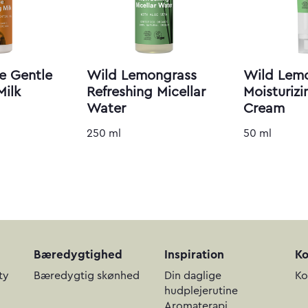
ne Gentle
Wild Lemongrass
Wild Lem
Milk
Refreshing Micellar
Moisturiz
Water
Cream
250 ml
50 ml
Bæredygtighed
Inspiration
Ko
ty
Bæredygtig skønhed
Din daglige
Ko
hudplejerutine
Aromaterapi