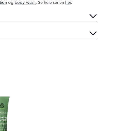
tion
og
body wash
. Se hele serien
her
.