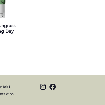
ongrass
ing Day
ntakt
ntakt os