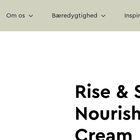
Om os
Bæredygtighed
Inspi
Rise & 
Nouris
Cream