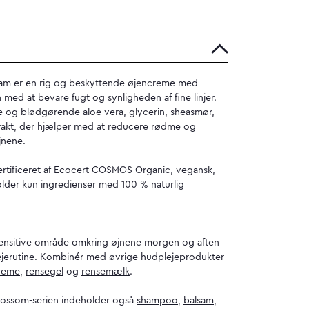
eam er en rig og beskyttende øjencreme med
med at bevare fugt og synligheden af fine linjer.
 og blødgørende aloe vera, glycerin, sheasmør,
trakt, der hjælper med at reducere rødme og
jnene.
ertificeret af Ecocert COSMOS Organic, vegansk,
lder kun ingredienser med 100 % naturlig
sensitive område omkring øjnene morgen og aften
lejerutine. Kombinér med øvrige hudplejeprodukter
reme
,
rensegel
og
rensemælk
.
lossom-serien indeholder også
shampoo
,
balsam
,