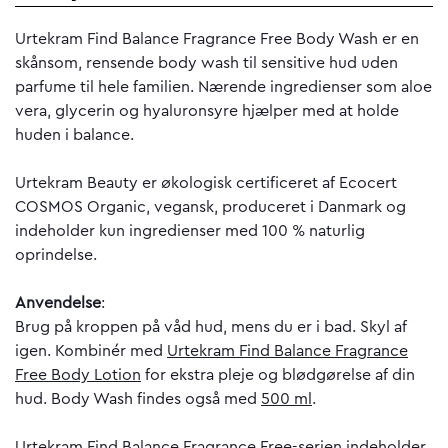
Urtekram Find Balance Fragrance Free Body Wash er en
skånsom, rensende body wash til sensitive hud uden
parfume til hele familien. Nærende ingredienser som aloe
vera, glycerin og hyaluronsyre hjælper med at holde
huden i balance.
Urtekram Beauty er økologisk certificeret af Ecocert
COSMOS Organic, vegansk, produceret i Danmark og
indeholder kun ingredienser med 100 % naturlig
oprindelse.
Anvendelse
:
Brug på kroppen på våd hud, mens du er i bad. Skyl af
igen. Kombinér med
Urtekram Find Balance Fragrance
Free Body Lotion
for ekstra pleje og blødgørelse af din
hud. Body Wash findes også med
500 ml
.
Urtekram Find Balance Fragrance Free-serien indeholder