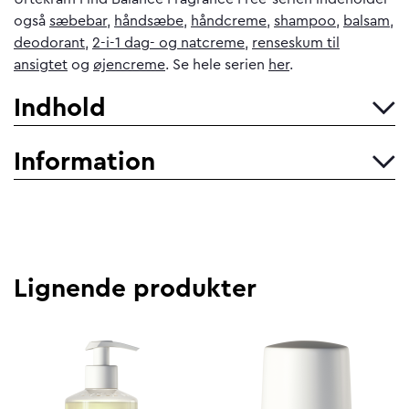
også
sæbebar
,
håndsæbe
,
håndcreme
,
shampoo
,
balsam
,
deodorant
,
2-i-1 dag- og natcreme
,
renseskum til
ansigtet
og
øjencreme
. Se hele serien
her
.
Indhold
Information
Lignende produkter